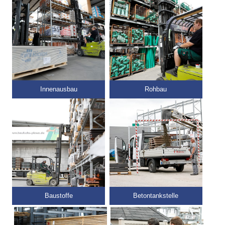
Rohbau
Innenausbau
Betontankstelle
Baustoffe