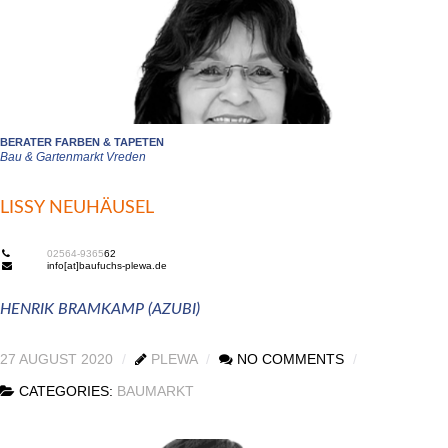
BERATER FARBEN & TAPETEN
Bau & Gartenmarkt Vreden
LISSY NEUHÄUSEL
02564-9365
62
info[at]baufuchs-plewa.de
HENRIK BRAMKAMP (AZUBI)
27 AUGUST 2020
PLEWA
NO COMMENTS
CATEGORIES:
BAUMARKT