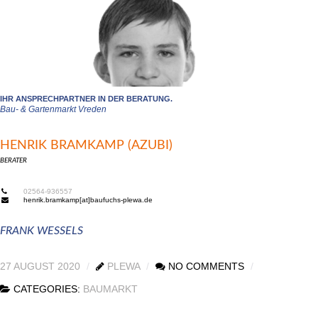
IHR ANSPRECHPARTNER IN DER BERATUNG.
Bau- & Gartenmarkt
Vreden
HENRIK BRAMKAMP (AZUBI)
BERATER
02564-936557
henrik.bramkamp[at]baufuchs-plewa.de
FRANK WESSELS
27 AUGUST 2020
PLEWA
NO COMMENTS
CATEGORIES:
BAUMARKT