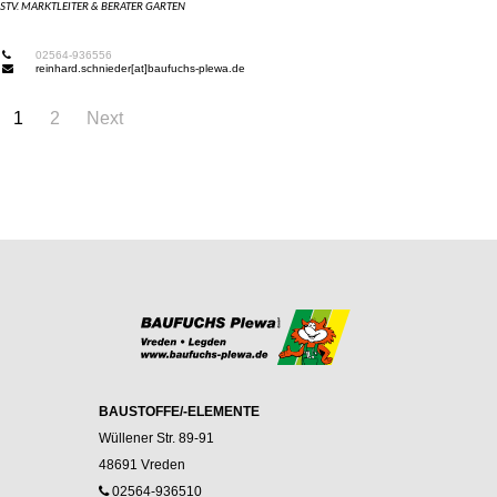
STV. MARKTLEITER & BERATER GARTEN
02564-936556
reinhard.schnieder[at]baufuchs-plewa.de
1
2
Next
BAUSTOFFE/-ELEMENTE
Wüllener Str. 89-91
48691 Vreden
02564-936510